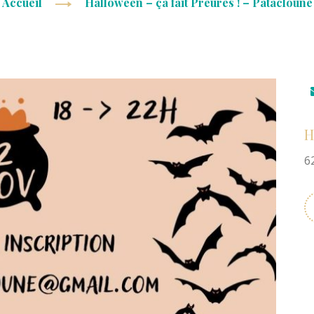
Accueil
Halloween – ça fait Preures ! – Patacloune
H
6