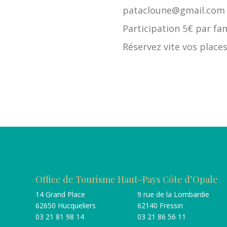
patacloune@gmail.com
Participation 5€ par fam
Réservez vite vos places
Office de Tourisme Haut-Pays Côte d’Opale
14 Grand Place
9 rue de la Lombardie
62650 Hucqueliers
62140 Fressin
03 21 81 98 14
03 21 86 56 11