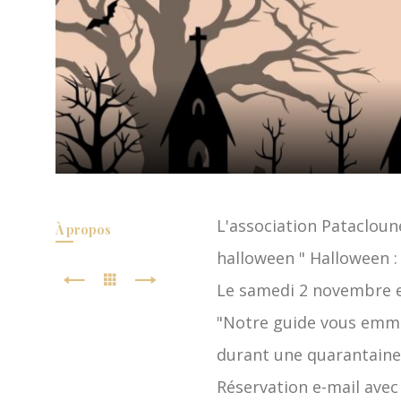
a
y
s
d
'
O
p
L'association Patacloun
À propos
a
halloween " Halloween : ç
l
Le samedi 2 novembre e
e
"Notre guide vous emmè
durant une quarantaine
Réservation e-mail avec