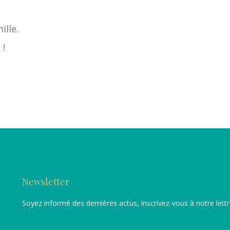
ille.
 !
Newsletter
Soyez informé des dernières actus, inscrivez-vous à notre lett