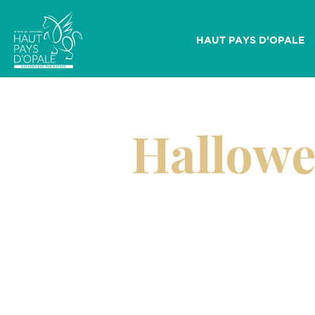
HAUT PAYS D’OPALE
O
ff
Hallowee
i
c
e
d
e
T
o
u