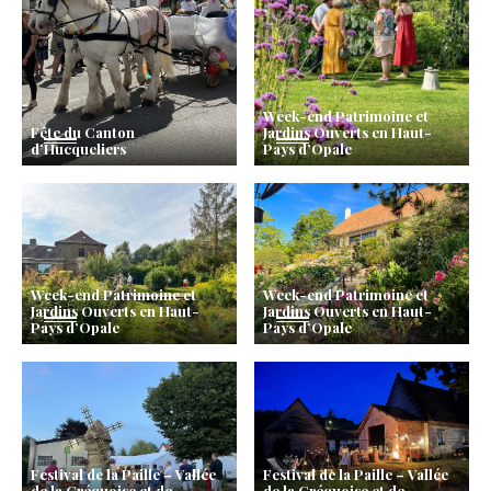
Week-end Patrimoine et
Fête du Canton
Jardins Ouverts en Haut-
d’Hucqueliers
Pays d’Opale
Week-end Patrimoine et
Week-end Patrimoine et
Jardins Ouverts en Haut-
Jardins Ouverts en Haut-
Pays d’Opale
Pays d’Opale
Festival de la Paille – Vallée
Festival de la Paille – Vallée
de la Créquoise et de
de la Créquoise et de