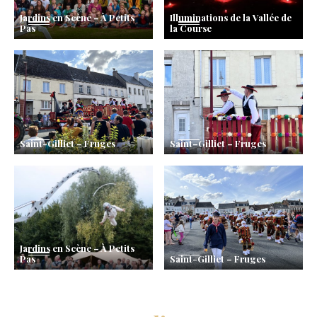
Jardins en Scène – À Petits
Illuminations de la Vallée de
Pas
la Course
Saint-Gilliet – Fruges
Saint–Gilliet – Fruges
Jardins en Scène – À Petits
Pas
Saint-Gilliet – Fruges