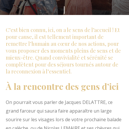
s
F
m
a
e
i
C’est bien connu, ici, on a le sens de l’accueil ! Et
d
t
pour cause, il est tellement important de
u
remettre l’humain au cœur de nos actions, pour
e
H
vous proposer des moments pleins de sens et de
s
a
mieux-être. Quand convivialité et sérénité se
d
complètent pour des séjours tournés autour de
u
é
la reconnexion à l’essentiel.
t
f
P
À la rencontre des gens d’ici
i
a
l
y
On pourrait vous parler de Jacques DELATTRE, ce
e
s
grand farceur qui saura faire apparaître un large
r
d
sourire sur les visages lors de votre prochaine balade
'
en calèche, ou de Nicolas LEMAIRE et ses chèvres qui