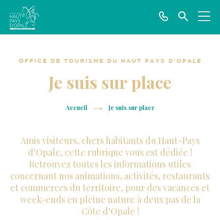
T
J
Me
nu
é
e
O
l
r
ff
é
e
OFFICE DE TOURISME DU HAUT PAYS D'OPALE
i
p
c
Je suis sur place
c
h
h
e
o
e
Accueil
Je suis sur place
d
n
r
e
e
c
Amis visiteurs, chers habitants du Haut-Pays
T
r
h
d’Opale, cette rubrique vous est dédiée !
o
e
Retrouvez toutes les informations utiles
u
concernant nos animations, activités, restaurants
r
et commerces du territoire, pour des vacances et
week-ends en pleine nature à deux pas de la
i
Côte d’Opale !
s