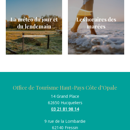
La météo du jour et
Les horaires des
du lendemain
marées
Office de Tourisme Haut-Pays Côte d’Opale
14 Grand Place
62650 Hucqueliers
03 21 81 98 14
9 rue de la Lombardie
62140 Fressin