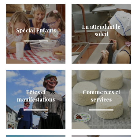
p
a
l
En attendant le
Spécial Enfants
soleil
e
Fêtes et
Commerces et
manifestations
services