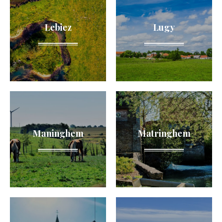
Lebiez
Lugy
Maninghem
Matringhem