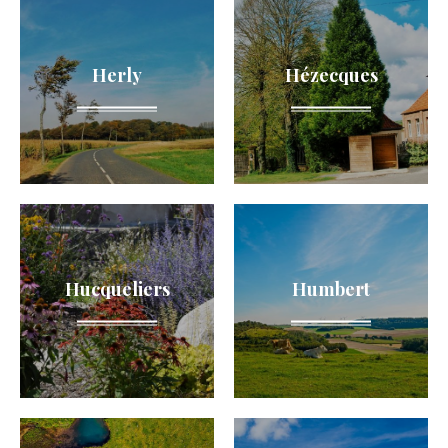
Herly
Hézecques
Hucqueliers
Humbert