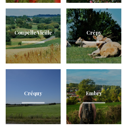
Coupelle Vieille
Crépy
Créquy
Embry