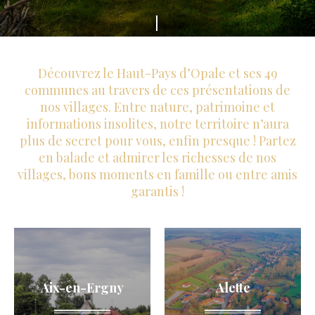
s
F
m
a
e
i
Découvrez le Haut-Pays d’Opale et ses 49
d
t
communes au travers de ces présentations de
u
nos villages. Entre nature, patrimoine et
e
H
informations insolites, notre territoire n’aura
s
a
plus de secret pour vous, enfin presque ! Partez
d
en balade et admirer les richesses de nos
u
é
villages, bons moments en famille ou entre amis
t
garantis !
f
P
i
a
l
y
e
s
r
Aix-en-Ergny
Alette
d
'