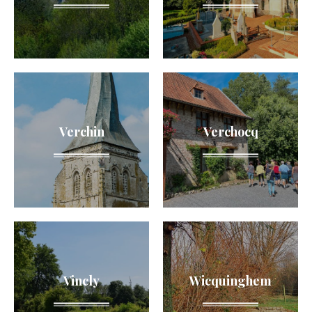
Verchin
Verchocq
Vincly
Wicquinghem