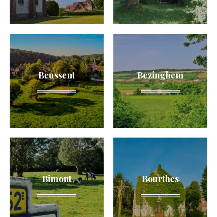
Beussent
Bezinghem
Bimont
Bourthes