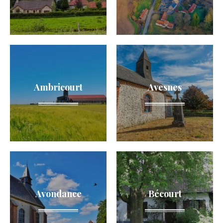
O
p
a
l
e
Ambricourt
Avesnes
Avondance
Bécourt