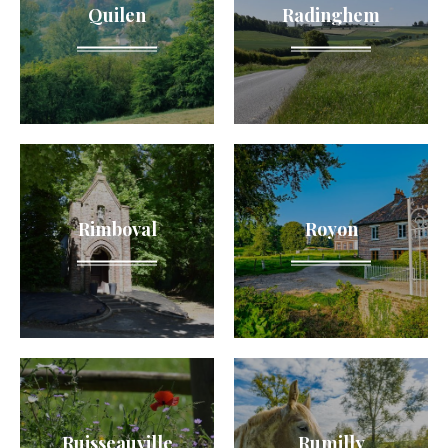
Quilen
Radinghem
Rimboval
Royon
Ruisseauville
Rumilly