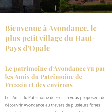
s
F
m
a
e
i
Bienvenue à Avondance, le
d
t
u
plus petit village du Haut-
e
H
Pays d’Opale
s
a
d
u
é
t
Le patrimoine d’Avondance vu par
f
P
les Amis du Patrimoine de
i
a
Fressin et des environs
l
y
e
s
Les Amis du Patrimoine de Fressin vous proposent de
r
d
découvrir Avondance au travers de plusieurs fiches
'