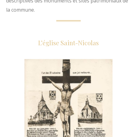
descriptives des monuments et sites patrimoniaux de
O
la commune.
p
a
l
L’église Saint-Nicolas
e