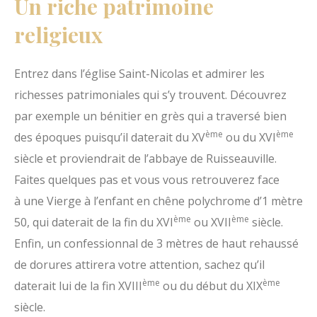
Un riche patrimoine
religieux
Entrez dans l’église Saint-Nicolas et admirer les
richesses patrimoniales qui s’y trouvent. Découvrez
par exemple un bénitier en grès qui a traversé bien
ème
ème
des époques puisqu’il daterait du XV
ou du XVI
siècle et proviendrait de l’abbaye de Ruisseauville.
Faites quelques pas et vous vous retrouverez face
à une Vierge à l’enfant en chêne polychrome d’1 mètre
ème
ème
50, qui daterait de la fin du XVI
ou XVII
siècle.
Enfin, un confessionnal de 3 mètres de haut rehaussé
de dorures attirera votre attention, sachez qu’il
ème
ème
daterait lui de la fin XVIII
ou du début du XIX
siècle.