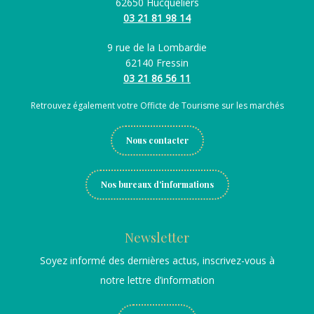
62650 Hucqueliers
O
03 21 81 98 14
p
9 rue de la Lombardie
a
62140 Fressin
l
03 21 86 56 11
e
Retrouvez également votre Officte de Tourisme sur les marchés
Nous contacter
Nos bureaux d'informations
Newsletter
Soyez informé des dernières actus, inscrivez-vous à
notre lettre d’information