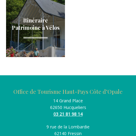
O
p
Itinéraire
a
Patrimoine à Vélos
l
e
Office de Tourisme Haut-Pays Côte d’Opale
14 Grand Place
62650 Hucqueliers
03 21 81 98 14
9 rue de la Lombardie
62140 Fressin