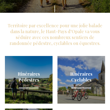
s
F
m
a
e
i
Territoire par excellence pour une jolie balade
d
t
dans la nature, le Haut-Pays d’Opale va vous
u
séduire avec ces nombreux sentiers de
e
H
randonnée pédestre, cyclables ou équestres.
s
a
d
u
é
t
f
P
Itinéraires
Itinéraires
i
a
Pédestres
Cyclables
l
y
e
s
r
d
'