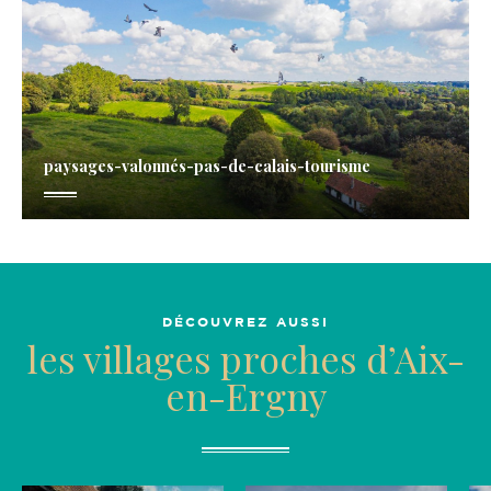
paysages-valonnés-pas-de-calais-tourisme
DÉCOUVREZ AUSSI
les villages proches d’Aix-
en-Ergny