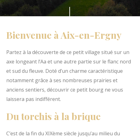
s
F
m
a
e
i
Bienvenue à Aix-en-Ergny
d
t
u
e
Partez à la découverte de ce petit village situé sur un
H
s
axe longeant l’Aa et une autre partie sur le flanc nord
a
d
et sud du fleuve. Doté d’un charme caractéristique
u
é
notamment grâce à ses nombreuses prairies et
t
f
anciens sentiers, découvrir ce petit bourg ne vous
P
i
laissera pas indifférent.
a
l
y
Du torchis à la brique
e
s
r
d
C’est de la fin du XIXème siècle jusqu’au milieu du
'