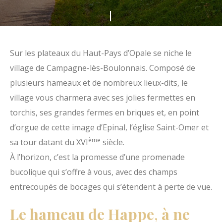
s
F
m
a
e
i
Sur les plateaux du Haut-Pays d’Opale se niche le
d
t
village de Campagne-lès-Boulonnais. Composé de
u
e
plusieurs hameaux et de nombreux lieux-dits, le
H
s
village vous charmera avec ses jolies fermettes en
a
d
torchis, ses grandes fermes en briques et, en point
u
é
d’orgue de cette image d’Epinal, l’église Saint-Omer et
t
f
ème
sa tour datant du XVI
siècle.
P
i
À l’horizon, c’est la promesse d’une promenade
a
l
bucolique qui s’offre à vous, avec des champs
y
e
entrecoupés de bocages qui s’étendent à perte de vue.
s
r
d
Le hameau de Happe
,
à ne
'