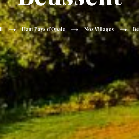
il
Haut Pays d’Opale
Nos Villages
Be