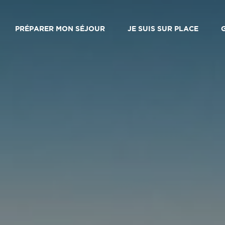
PRÉPARER MON SÉJOUR
JE SUIS SUR PLACE