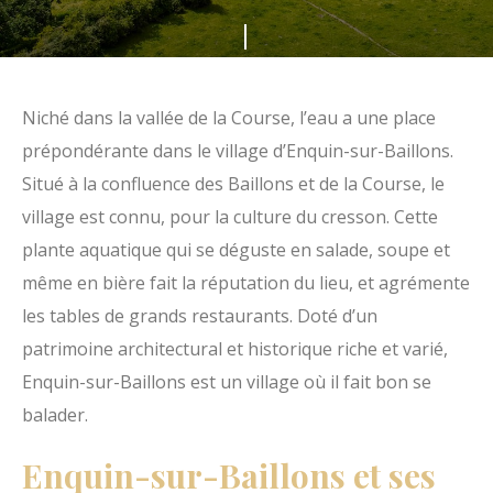
s
F
m
a
e
i
Niché dans la vallée de la Course, l’eau a une place
d
t
prépondérante dans le village d’Enquin-sur-Baillons.
u
e
Situé à la confluence des Baillons et de la Course, le
H
s
village est connu, pour la culture du cresson. Cette
a
d
plante aquatique qui se déguste en salade, soupe et
u
é
même en bière fait la réputation du lieu, et agrémente
t
f
les tables de grands restaurants. Doté d’un
P
i
patrimoine architectural et historique riche et varié,
a
l
Enquin-sur-Baillons est un village où il fait bon se
y
e
balader.
s
r
d
Enquin-sur-Baillons et ses
'