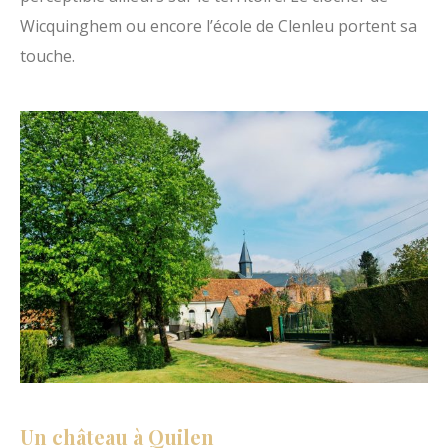
O
Wicquinghem ou encore l’école de Clenleu portent sa
p
touche.
a
l
e
Un château à Quilen