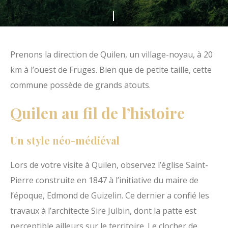
s
F
m
a
e
i
Prenons la direction de Quilen, un village-noyau, à 20
d
t
km à l’ouest de Fruges. Bien que de petite taille, cette
u
e
commune possède de grands atouts.
H
s
a
Quilen au fil de l’histoire
d
u
é
t
Un style néo-médiéval
f
P
i
a
Lors de votre visite à Quilen, observez l’église Saint-
l
y
Pierre construite en 1847 à l’initiative du maire de
e
s
l’époque, Edmond de Guizelin. Ce dernier a confié les
r
d
travaux à l’architecte Sire Julbin, dont la patte est
'
perceptible ailleurs sur le territoire. Le clocher de