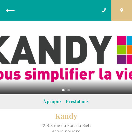
R
e
t
o
u
r
À propos
Prestations
Kandy
22 BIS rue du Fort du Rietz
62310
FRUGES