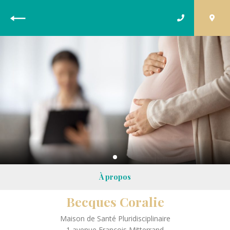
R
e
t
o
u
r
À propos
Becques Coralie
Maison de Santé Pluridisciplinaire
1 avenue François Mitterrand