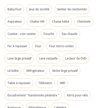
Baby-foot
Jeux de société
Sentier de randonnée
Aspirateur
Chaîne Hifi
Chaise bébé
Cheminée
Cuisine - coin cuisine
Douche
Eau chaude
Fer à repasser
Four
Four micro-ondes
Lave linge privatif
Lave vaisselle
Lecteur de DVD
Lit bébé
Réfrigérateur
Sèche linge privatif
Table à repasser
Télévision
WIFI
Encadrement " Randonnée pédestre "
Abris pour vélo
Barbecue
Bibliothèque
Cafetière