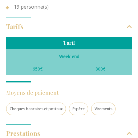
19 personne(s)
Tarifs
Tarif
Week-end
650€
800€
Moyens de paiement
Cheques bancaires et postaux
Espèce
Virements
Prestations