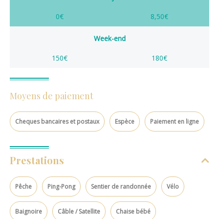
0€
8,50€
Week-end
150€
180€
Moyens de paiement
Cheques bancaires et postaux
Espèce
Paiement en ligne
Prestations
Pêche
Ping-Pong
Sentier de randonnée
Vélo
Baignoire
Câble / Satellite
Chaise bébé