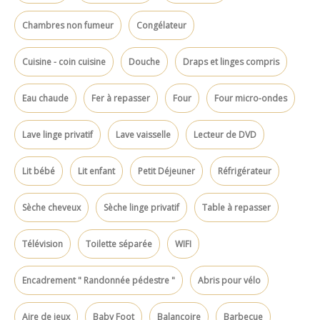
Chambres non fumeur
Congélateur
Cuisine - coin cuisine
Douche
Draps et linges compris
Eau chaude
Fer à repasser
Four
Four micro-ondes
Lave linge privatif
Lave vaisselle
Lecteur de DVD
Lit bébé
Lit enfant
Petit Déjeuner
Réfrigérateur
Sèche cheveux
Sèche linge privatif
Table à repasser
Télévision
Toilette séparée
WIFI
Encadrement " Randonnée pédestre "
Abris pour vélo
Aire de jeux
Baby Foot
Balançoire
Barbecue