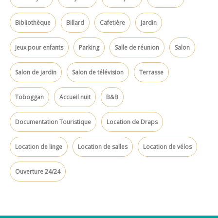
Bibliothèque
Billard
Cafetière
Jardin
Jeux pour enfants
Parking
Salle de réunion
Salon
Salon de jardin
Salon de télévision
Terrasse
Toboggan
Accueil nuit
B&B
Documentation Touristique
Location de Draps
Location de linge
Location de salles
Location de vélos
Ouverture 24/24