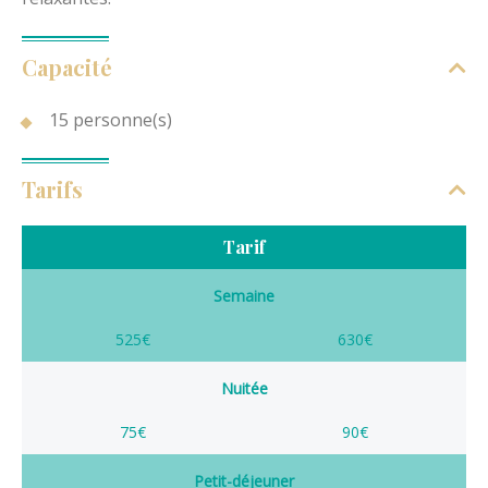
Capacité
15 personne(s)
Tarifs
Tarif
Semaine
525€
630€
Nuitée
75€
90€
Petit-déjeuner