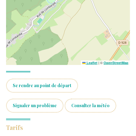
p
a
l
e
|
©
Leaflet
OpenStreetMap
Se rendre au point de départ
Signaler un problème
Consulter la météo
Tarifs