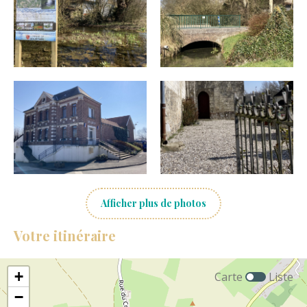
p
a
l
e
Afficher plus de photos
Votre itinéraire
+
Carte
Liste
−