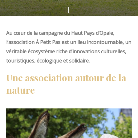
s
F
m
a
e
i
Au cœur de la campagne du Haut Pays d’Opale,
d
t
l’association À Petit Pas est un lieu incontournable, un
u
e
véritable écosystème riche d’innovations culturelles,
H
s
touristiques, écologique et solidaire.
a
d
u
Une association autour de la
é
t
f
nature
P
i
a
l
y
e
s
r
d
'